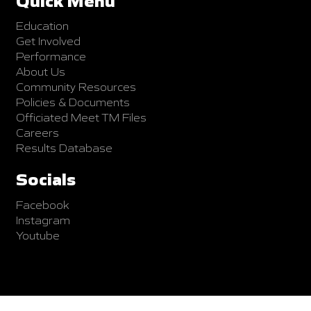
Quick Menu
Education
Get Involved
Performance
About Us
Community Resources
Policies & Documents
Officiated Meet TM Files
Careers
Results Database
Socials
Facebook
Instagram
Youtube