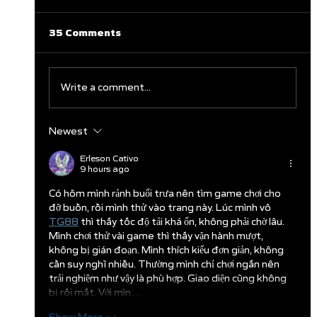
35 Comments
Write a comment...
Newest
Clareburt and Edwards Close Out
Glasgow Campaign with Finals
Erleson Cativo
9 hours ago
Appearances
Có hôm mình rảnh buổi trưa nên tìm game chơi cho 
đỡ buồn, rồi mình thử vào trang này. Lúc mình vô  
TG88
 thì thấy tốc độ tải khá ổn, không phải chờ lâu. 
Mình chơi thử vài game thì thấy vận hành mượt, 
không bị gián đoạn. Mình thích kiểu đơn giản, không 
cần suy nghĩ nhiều. Thường mình chỉ chơi ngắn nên 
trải nghiệm như vậy là phù hợp. Giao diện cũng không 
bị rối mắt. Với mìn…