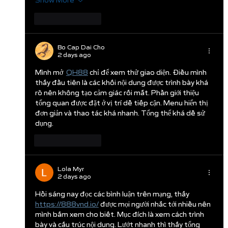
Show More
Like
Reply
Bo Cap Dai Cho
2 days ago
Mình mở  
QH88
 chỉ để xem thử giao diện. Điều mình 
thấy đầu tiên là các khối nội dung được trình bày khá 
rõ nên không tạo cảm giác rối mắt. Phần giới thiệu 
tổng quan được đặt ở vị trí dễ tiếp cận. Menu hiển thị 
đơn giản và thao tác khá nhanh. Tổng thể khá dễ sử 
dụng.
Like
Reply
Lola Myr
2 days ago
Hồi sáng nay đọc các bình luận trên mạng, thấy  
https://888vnd.io/
 được mọi người nhắc tới nhiều nên 
mình bấm xem cho biết. Mục đích là xem cách trình 
bày và cấu trúc nội dung. Lướt nhanh thì thấy tổng 